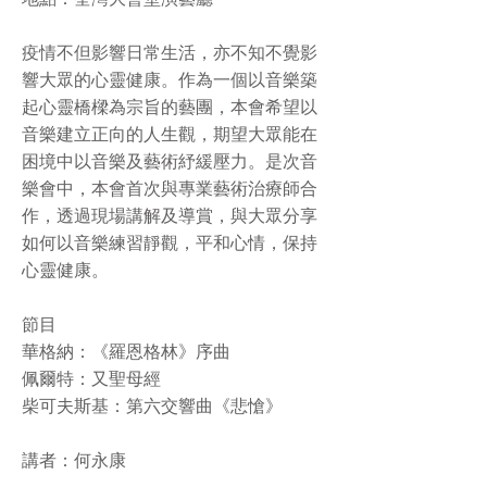
地點：荃灣大會堂演藝廳
疫情不但影響日常生活，亦不知不覺影
響大眾的心靈健康。作為一個以音樂築
起心靈橋樑為宗旨的藝團，本會希望以
音樂建立正向的人生觀，期望大眾能在
困境中以音樂及藝術紓緩壓力。是次音
樂會中，本會首次與專業藝術治療師合
作，透過現場講解及導賞，與大眾分享
如何以音樂練習靜觀，平和心情，保持
心靈健康。
節目
華格納：《羅恩格林》序曲
佩爾特：又聖母經
柴可夫斯基：第六交響曲《悲愴》
講者：何永康