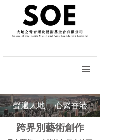
聲遍大地 心繫香港
跨界別藝術創作