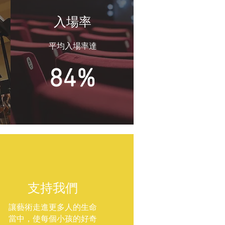
入場率
平均入場率達
84%
支持我們
讓藝術走進更多人的生命
當中，使每個小孩的好奇