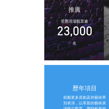
推廣
受惠現場觀眾逾
23,000
​名
歷年項目
鼓勵更多原創及跨藝術界
別表演，以革新的藝術表
演吸引觀眾，帶領嶄新的