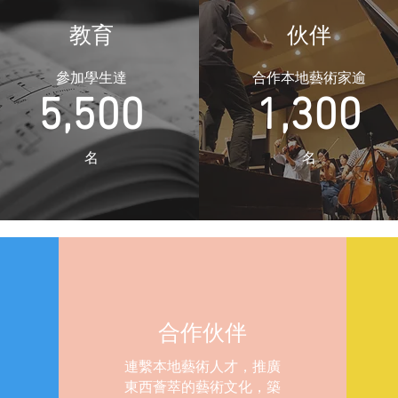
教育
伙伴
參加學生達
合作本地藝術家逾
5,500
1,300
​名
​名
合作伙伴
連繫本地藝術人才，推廣
東西薈萃的藝術文化，築